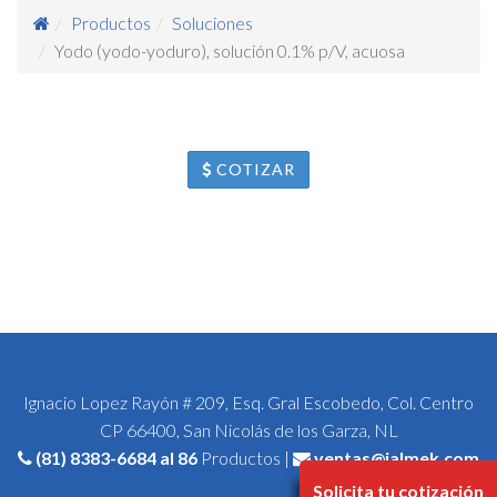
Productos
Soluciones
Yodo (yodo-yoduro), solución 0.1% p/V, acuosa
COTIZAR
Ignacio Lopez Rayón # 209, Esq. Gral Escobedo, Col. Centro
CP 66400, San Nicolás de los Garza, NL
(81) 8383-6684
al 86
Productos |
ventas@jalmek.com
Solicita tu cotización