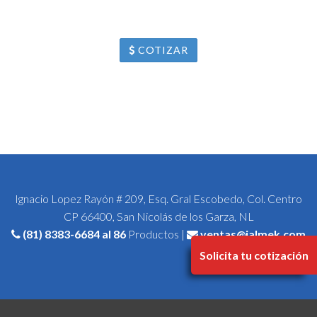
COTIZAR
Ignacio Lopez Rayón # 209, Esq. Gral Escobedo, Col. Centro
CP 66400, San Nicolás de los Garza, NL
(81) 8383-6684
al 86
Productos |
ventas@jalmek.com
Solicita tu cotización