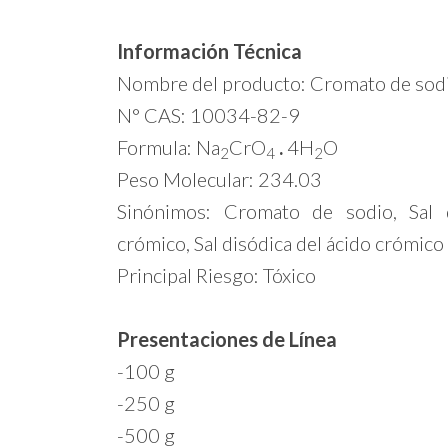
Información Técnica
Nombre del producto: Cromato de sodi
N° CAS: 10034-82-9
Formula: Na
CrO
.
4H
O
2
4
2
Peso Molecular: 234.03
Sinónimos: Cromato de sodio, Sal d
crómico, Sal disódica del ácido crómico
Principal Riesgo: Tóxico
Presentaciones de Línea
-100 g
-250 g
-500 g