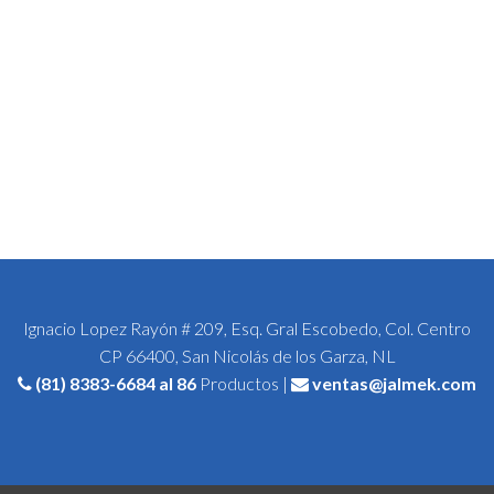
Ignacio Lopez Rayón # 209, Esq. Gral Escobedo, Col. Centro
CP 66400, San Nicolás de los Garza, NL
(81) 8383-6684
al 86
Productos |
ventas@jalmek.com