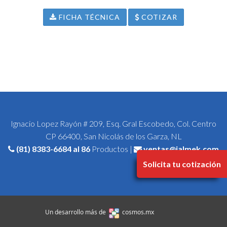
FICHA TÉCNICA
COTIZAR
Ignacio Lopez Rayón # 209, Esq. Gral Escobedo, Col. Centro
CP 66400, San Nicolás de los Garza, NL
(81) 8383-6684
al 86
Productos |
ventas@jalmek.com
Solicita tu cotización
Un desarrollo más de
cosmos.mx