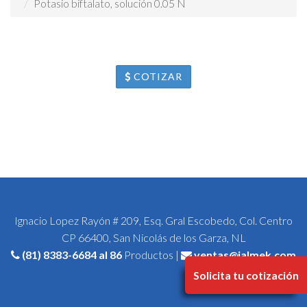
Potasio biftalato, solución 0.05 N
COTIZAR
Ignacio Lopez Rayón # 209, Esq. Gral Escobedo, Col. Centro
CP 66400, San Nicolás de los Garza, NL
(81) 8383-6684
al 86
Productos |
ventas@jalmek.com
Solicita tu cotización