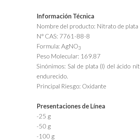
Información Técnica
Nombre del producto: Nitrato de plata
N° CAS: 7761-88-8
Formula: AgNO
3
Peso Molecular: 169.87
Sinónimos: Sal de plata (I) del ácido ní
endurecido.
Principal Riesgo: Oxidante
Presentaciones de Línea
-25 g
-50 g
-100 g