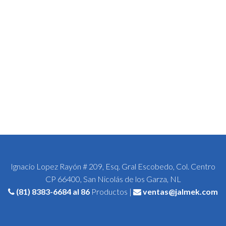
Ignacio Lopez Rayón # 209, Esq. Gral Escobedo, Col. Centro
CP 66400, San Nicolás de los Garza, NL
(81) 8383-6684
al 86
Productos |
ventas@jalmek.com