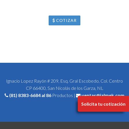
COTIZAR
Ignacio Lopez Rayón # 209, Esq. Gral Escobedo, Col. Centro
CP 66400, San Nicolás de los Garza, NL
(81) 8383-6684
al 86
Productos |
ventas@jalmek.com
Solicita tu cotización