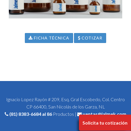
FICHA TÉCNICA
COTIZAR
Ignacio Lopez Rayón # 209, Esq. Gral Escobedo, Col. Centro
CP 66400, San Nicolás de los Garza, NL
(81) 8383-6684
al 86
Productos |
ventas@jalmek.com
Solicita tu cotización