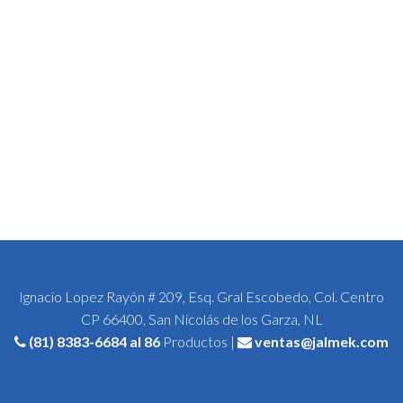
Ignacio Lopez Rayón # 209, Esq. Gral Escobedo, Col. Centro
CP 66400, San Nicolás de los Garza, NL
(81) 8383-6684
al 86
Productos |
ventas@jalmek.com