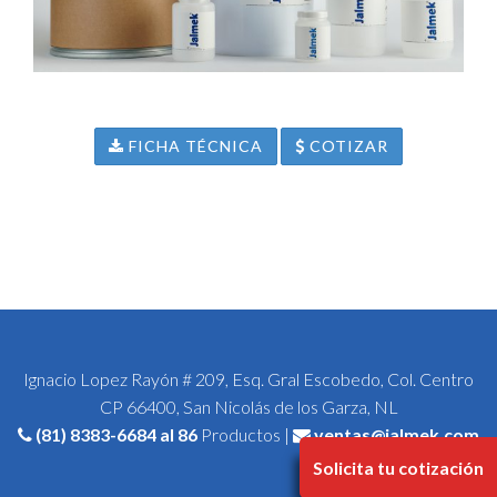
FICHA TÉCNICA
COTIZAR
Ignacio Lopez Rayón # 209, Esq. Gral Escobedo, Col. Centro
CP 66400, San Nicolás de los Garza, NL
(81) 8383-6684
al 86
Productos |
ventas@jalmek.com
Solicita tu cotización