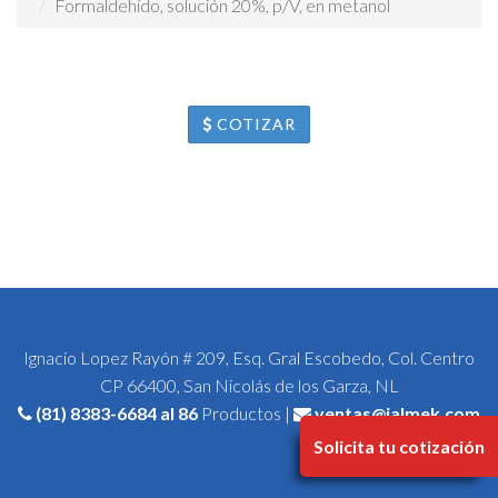
Formaldehído, solución 20%, p/V, en metanol
COTIZAR
Ignacio Lopez Rayón # 209, Esq. Gral Escobedo, Col. Centro
CP 66400, San Nicolás de los Garza, NL
(81) 8383-6684
al 86
Productos |
ventas@jalmek.com
Solicita tu cotización