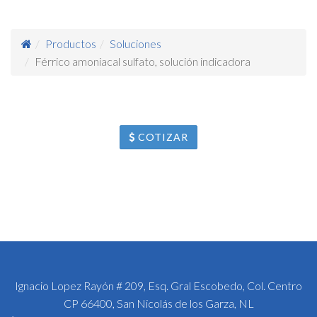
Productos
Soluciones
Férrico amoniacal sulfato, solución indicadora
COTIZAR
Ignacio Lopez Rayón # 209, Esq. Gral Escobedo, Col. Centro
CP 66400, San Nicolás de los Garza, NL