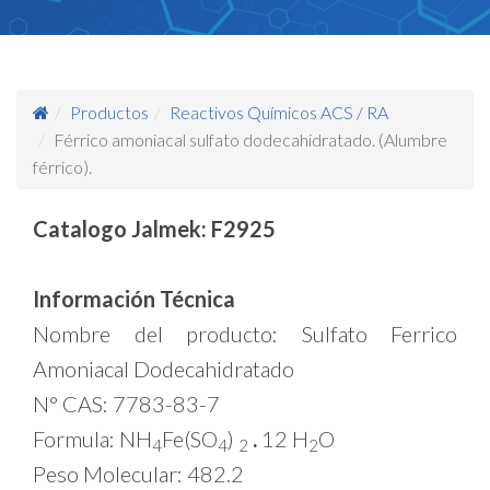
Productos
Reactivos Químicos ACS / RA
Férrico amoniacal sulfato dodecahidratado. (Alumbre
férrico).
Catalogo Jalmek: F2925
Información Técnica
Nombre del producto: Sulfato Ferrico
Amoniacal Dodecahidratado
N° CAS: 7783-83-7
Formula: NH
Fe(SO
)
.
12 H
O
4
4
2
2
Peso Molecular: 482.2