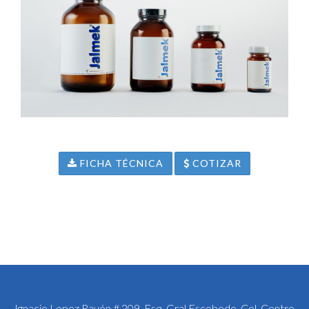
FICHA TÉCNICA
COTIZAR
Ignacio Lopez Rayón # 209, Esq. Gral Escobedo, Col. Centro