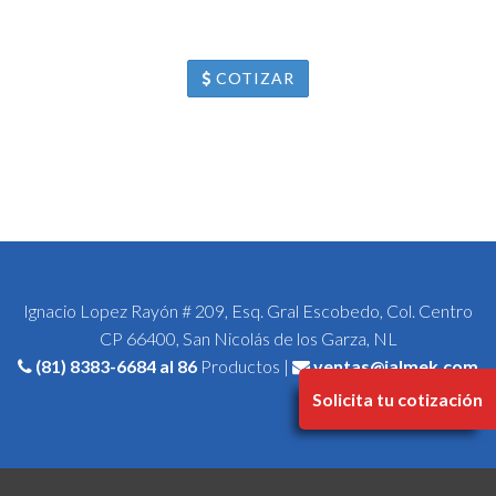
COTIZAR
Ignacio Lopez Rayón # 209, Esq. Gral Escobedo, Col. Centro
CP 66400, San Nicolás de los Garza, NL
(81) 8383-6684
al 86
Productos |
ventas@jalmek.com
Solicita tu cotización