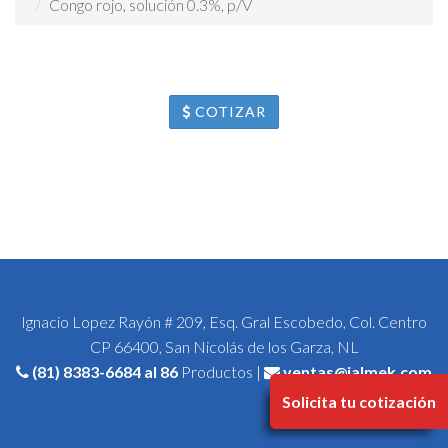
Congo rojo, solución 0.3%, p/V
COTIZAR
Ignacio Lopez Rayón # 209, Esq. Gral Escobedo, Col. Centro
CP 66400, San Nicolás de los Garza, NL
(81) 8383-6684
al 86
Productos |
ventas@jalmek.com
Solicita tu cotización