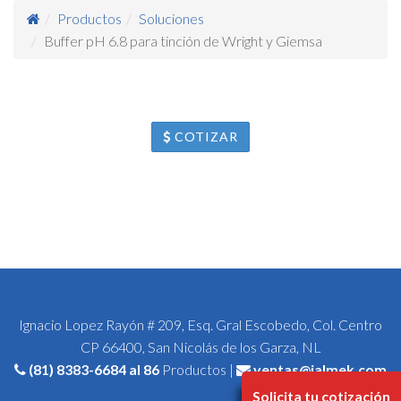
Productos
Soluciones
Buffer pH 6.8 para tinción de Wright y Giemsa
COTIZAR
Ignacio Lopez Rayón # 209, Esq. Gral Escobedo, Col. Centro
CP 66400, San Nicolás de los Garza, NL
(81) 8383-6684
al 86
Productos |
ventas@jalmek.com
Solicita tu cotización