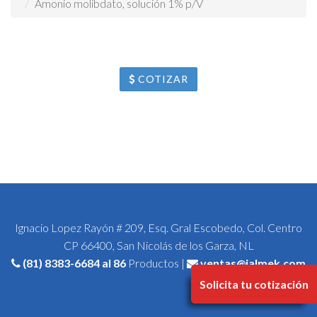
Amonio molibdato, solución 1% p/V
COTIZAR
Ignacio Lopez Rayón # 209, Esq. Gral Escobedo, Col. Centro
CP 66400, San Nicolás de los Garza, NL
(81) 8383-6684
al 86
Productos |
ventas@jalmek.com
Solicita tu cotización