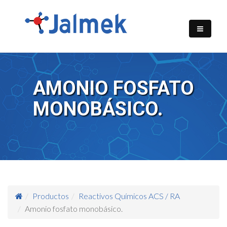
AMONIO FOSFATO
MONOBÁSICO.
Productos
Reactivos Químicos ACS / RA
Amonio fosfato monobásico.