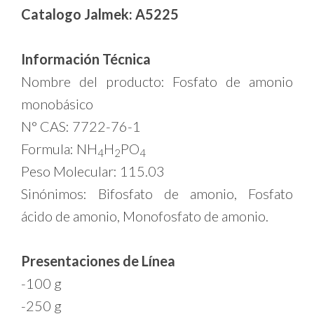
Catalogo Jalmek: A5225
Información Técnica
Nombre del producto: Fosfato de amonio
monobásico
N° CAS: 7722-76-1
Formula: NH
H
PO
4
2
4
Peso Molecular: 115.03
Sinónimos: Bifosfato de amonio, Fosfato
ácido de amonio, Monofosfato de amonio.
Presentaciones de Línea
-100 g
-250 g