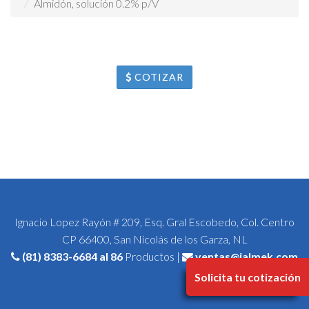
Almidón, solución 0.2% p/V
COTIZAR
Ignacio Lopez Rayón # 209, Esq. Gral Escobedo, Col. Centro
CP 66400, San Nicolás de los Garza, NL
(81) 8383-6684
al 86
Productos |
ventas@jalmek.com
Solicita tu cotización