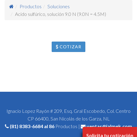
Productos
Soluciones
Acido sulfúrico, solución 9.0 N (9.0N = 4.5M)
COTIZAR
Ignacio Lopez Rayón # 209, Esq. Gral Escobedo, Col. Centro
CP 66400, San Nicolás de los Garza, NL
(81) 8383-6684
al 86
Productos |
ventas@jalmek.com
Solicita tu cotización