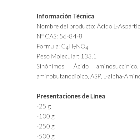
Información Técnica
Nombre del producto: Ácido L-Aspárti
N° CAS: 56-84-8
Formula: C
H
NO
4
7
4
Peso Molecular: 133.1
Sinónimos: Ácido aminosuccinic
aminobutanodioico, ASP, L-alpha-Amino
Presentaciones de Línea
-25 g
-100 g
-250 g
-500 g