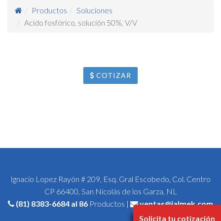
Productos
Soluciones
Acido fosfórico, solución 50%, V/V
COTIZAR
Ignacio Lopez Rayón # 209, Esq. Gral Escobedo, Col. Centro
CP 66400, San Nicolás de los Garza, NL
(81) 8383-6684
al 86
Productos |
ventas@jalmek.com
Solicita tu cotización