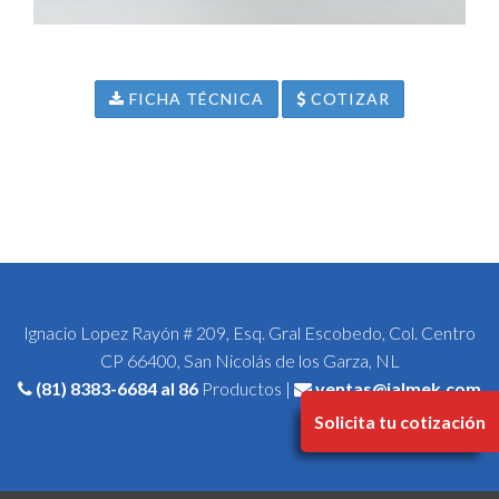
FICHA TÉCNICA
COTIZAR
Ignacio Lopez Rayón # 209, Esq. Gral Escobedo, Col. Centro
CP 66400, San Nicolás de los Garza, NL
(81) 8383-6684
al 86
Productos |
ventas@jalmek.com
Solicita tu cotización