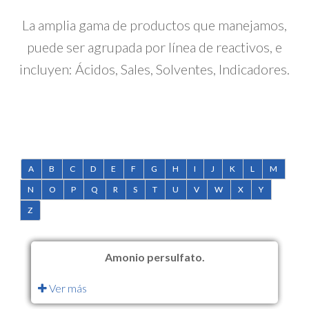
La amplia gama de productos que manejamos,
puede ser agrupada por línea de reactivos, e
incluyen: Ácidos, Sales, Solventes, Indicadores.
A
B
C
D
E
F
G
H
I
J
K
L
M
N
O
P
Q
R
S
T
U
V
W
X
Y
Z
Amonio persulfato.
Ver más