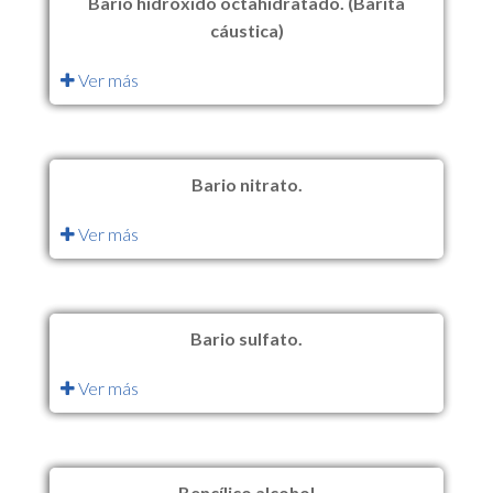
Bario hidróxido octahidratado. (Barita
cáustica)
Ver más
Bario nitrato.
Ver más
Bario sulfato.
Ver más
Bencílico alcohol