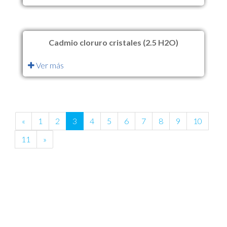
Cadmio cloruro cristales (2.5 H2O)
Ver más
«
1
2
3
4
5
6
7
8
9
10
11
»